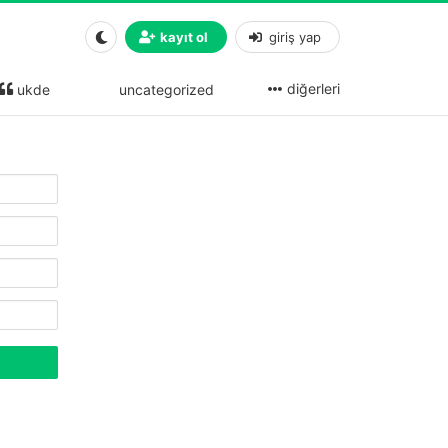
kayıt ol
giriş yap
diğerleri
ukde
uncategorized