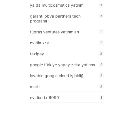
ya da multicosmetics yatırımı
3
garanti bbva partners tech
3
programı
tüpraş ventures yatırımları
2
nvidia xr ai
2
taxipay
3
google türkiye yapay zeka yatırımı
2
lovable google cloud iş birliği
2
marti
2
nvidia rtx 6090
1