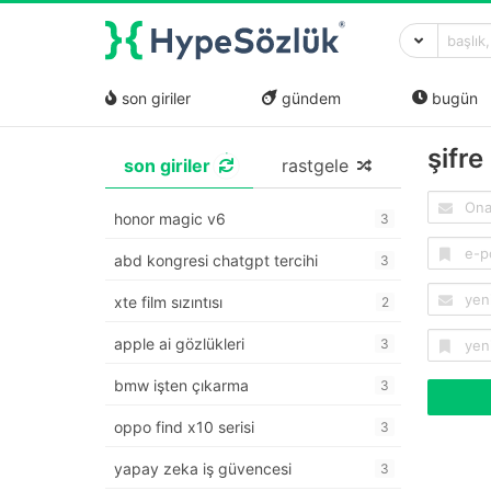
son giriler
gündem
bugün
şifre
son giriler
rastgele
honor magic v6
3
abd kongresi chatgpt tercihi
3
xte film sızıntısı
2
apple ai gözlükleri
3
bmw işten çıkarma
3
oppo find x10 serisi
3
yapay zeka iş güvencesi
3