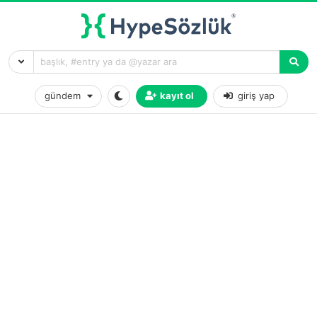
gündem
kayıt ol
giriş yap